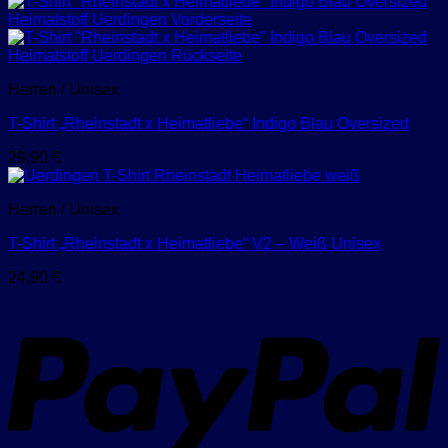
Preis
Preis
war:
ist:
24,90 €
22,90 €.
Herren / Unisex
T-Shirt „Rheinstadt x Heimatliebe“ Indigo Blau Oversized
29,90
€
Herren / Unisex
T-Shirt „Rheinstadt x Heimatliebe“ V2 – Weiß Unisex
24,90
€
P