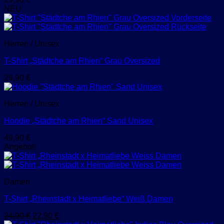
NEU
Herren / Unisex
T-Shirt „Städtche am Rhien“ Grau Oversized
29,90
€
Herren / Unisex
Hoodie „Städtche am Rhien“ Sand Unisex
49,90
€
Angebot!
Damen
T-Shirt „Rheinstadt x Heimatliebe“ Weiß Damen
Ursprünglicher
Aktueller
24,90
€
22,90
€