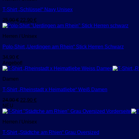
T-Shirt „Schlüssel“ Navy Unisex
Ursprünglicher
Aktueller
25,90
€
22,90
€
Preis
Preis
war:
ist:
Herren / Unisex
25,90 €
22,90 €.
Polo-Shirt „Uerdingen am Rhein“ Stick Herren Schwarz
34,90
€
Angebot!
Damen
T-Shirt „Rheinstadt x Heimatliebe“ Weiß Damen
Ursprünglicher
Aktueller
24,90
€
22,90
€
Preis
Preis
NEU
war:
ist:
24,90 €
22,90 €.
Herren / Unisex
T-Shirt „Städtche am Rhien“ Grau Oversized