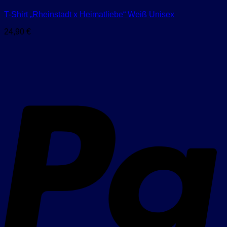
T-Shirt „Rheinstadt x Heimatliebe“ Weiß Unisex
24,90
€