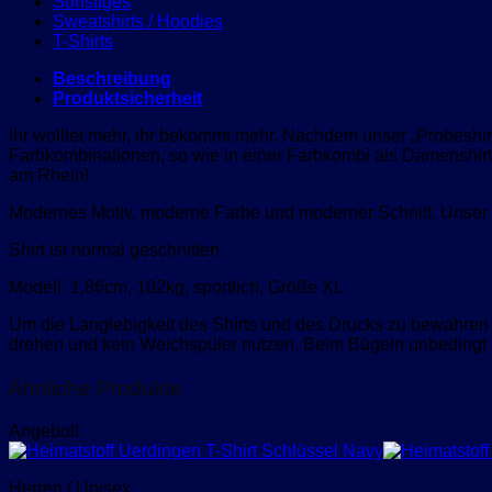
Sonstiges
Sweatshirts / Hoodies
T-Shirts
Beschreibung
Produktsicherheit
Ihr wolltet mehr, ihr bekommt mehr. Nachdem unser „Probeshirt
Farbkombinationen, so wie in einer Farbkombi als Damenshir
am Rhein!
Modernes Motiv, moderne Farbe und moderner Schnitt. Unser „
Shirt ist normal geschnitten
Modell: 1,86cm, 102kg, sportlich, Größe XL
Um die Langlebigkeit des Shirts und des Drucks zu bewahren b
drehen und kein Weichspüler nutzen. Beim Bügeln unbedingt a
Ähnliche Produkte
Angebot!
Herren / Unisex