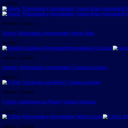
29,90
€
Herren / Unisex
Shorts „Rheinstadt x Heimatliebe“ Indigo Blau
34,90
€
Herren / Unisex
Hoodie „Rheinstadt x Heimatliebe“ Charcoal Unisex
49,90
€
Herren / Unisex
T-Shirt „Uerdingen am Rhein“ Unisex Schwarz
25,90
€
Herren / Unisex