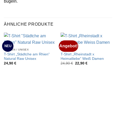
bügeln.
ÄHNLICHE PRODUKTE
Angebot!
NEU
HERREN / UNISEX
DAMEN
T-Shirt „Städtche am Rhien“
T-Shirt „Rheinstadt x
Natural Raw Unisex
Heimatliebe“ Weiß Damen
Ursprünglicher
Aktueller
24,90
€
24,90
€
22,90
€
Preis
Preis
war:
ist:
24,90 €
22,90 €.