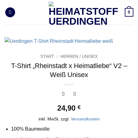
Zum
Inhalt
0
springen
START
/
HERREN / UNISEX
T-Shirt „Rheinstadt x Heimatliebe“ V2 –
Weiß Unisex
24,90
€
inkl. MwSt.
zzgl.
Versandkosten
100% Baumwolle