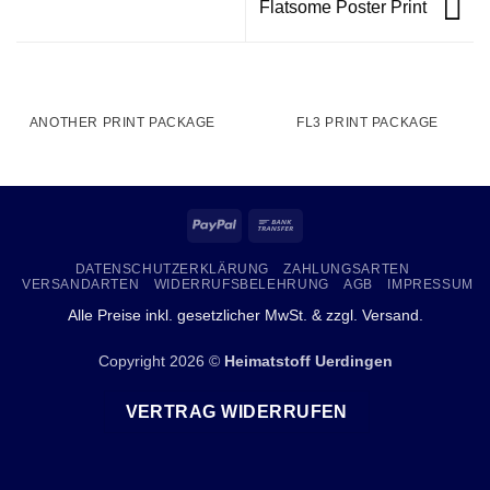
Flatsome Poster Print
ANOTHER PRINT PACKAGE
FL3 PRINT PACKAGE
PayPal
Bank
Transfer
DATENSCHUTZERKLÄRUNG
ZAHLUNGSARTEN
VERSANDARTEN
WIDERRUFSBELEHRUNG
AGB
IMPRESSUM
Alle Preise inkl. gesetzlicher MwSt. & zzgl.
Versand
.
Copyright 2026 ©
Heimatstoff Uerdingen
VERTRAG WIDERRUFEN