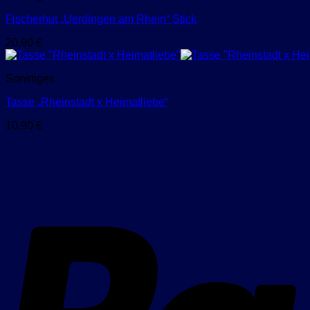
Fischerhut „Uerdingen am Rhein“ Stick
20,90
€
Sonstiges
Tasse „Rheinstadt x Heimatliebe“
10,90
€