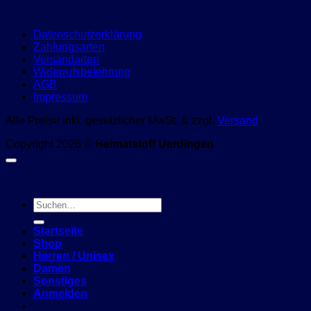
Datenschutzerklärung
Zahlungsarten
Versandarten
Widerrufsbelehrung
AGB
Impressum
Alle Preise inkl. gesetzlicher MwSt. & zzgl.
Versand
.
Copyright 2026 ©
Heimatstoff Uerdingen
Suchen
nach:
Startseite
Shop
Herren / Unisex
Damen
Sonstiges
Anmelden