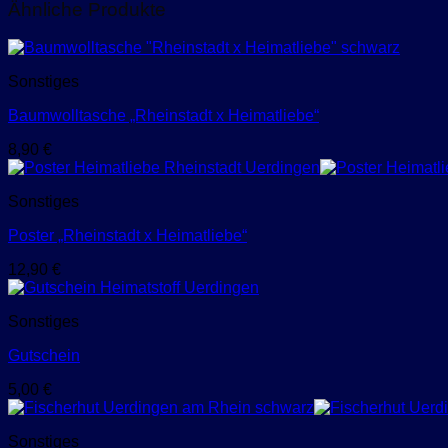
Ähnliche Produkte
Sonstiges
Baumwolltasche „Rheinstadt x Heimatliebe“
8,90
€
Sonstiges
Poster „Rheinstadt x Heimatliebe“
12,90
€
Sonstiges
Gutschein
5,00
€
Sonstiges